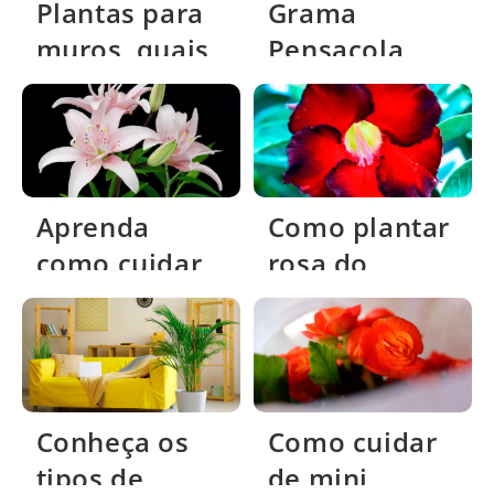
Plantas para
Grama
muros, quais
Pensacola
são as
como plantar
melhores e
no seu
mais belas?
Jardim?
Aprenda
Como plantar
como cuidar
rosa do
do lírio dos
deserto?
ventos
Conheça os
Como cuidar
tipos de
de mini