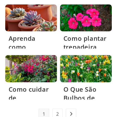
palmeiras
rosas?
para vasos
Aprenda
Como plantar
como
trepadeira
replantar
sete léguas?
suculentas
Como cuidar
O Que São
de
Bulbos de
dipladenia?
Flores?
1
2
Ir para a próxima página