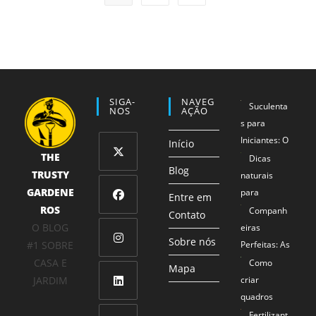
SIGA-
NAVEG
Suculenta
NOS
AÇÃO
s para
Iniciantes: O
Início
THE
Método 1-2-
Dicas
Blog
TRUSTY
3 que
naturais
Abre
Garante
GARDENE
para
em
Entre em
Sucesso
ROS
proteger
Companh
uma
Contato
Abre
Mesmo para
seus
O BLOG
eiras
nova
em
Sobre nós
Mãos Não
alimentos
#1 SOBRE
Perfeitas: As
aba
uma
Tão Verdes
Combinaçõe
CASA E
Como
Abre
Mapa
nova
s de Plantas
JARDIM
criar
em
aba
que se
quadros
uma
Abre
Ajudam
com plantas
Fertilizant