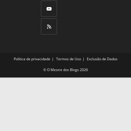
Abre
nova
em
aba
uma
Abre
nova
em
aba
uma
Abre
nova
em
aba
uma
Política de privacidade
Termos de Uso
Exclusão de Dados
nova
aba
©
O Mestre dos Blogs
2026