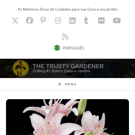
Ir
As Melhores Dicas de Cuidados para sua Casa e seu Jardim
para
o
conteúdo
PORTUGUÊS
MENU