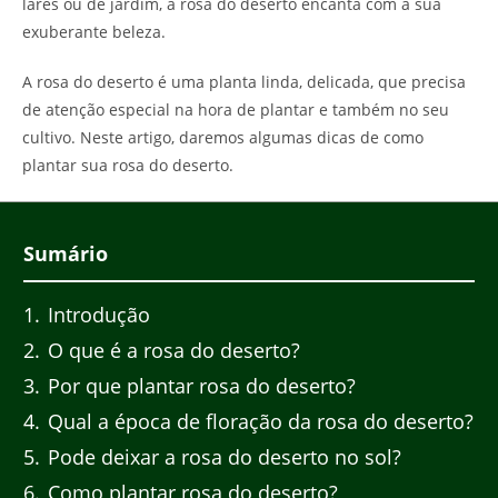
lares ou de jardim, a rosa do deserto encanta com a sua
exuberante beleza.
A rosa do deserto é uma planta linda, delicada, que precisa
de atenção especial na hora de plantar e também no seu
cultivo. Neste artigo, daremos algumas dicas de como
plantar sua rosa do deserto.
Sumário
1
Introdução
2
O que é a rosa do deserto?
3
Por que plantar rosa do deserto?
4
Qual a época de floração da rosa do deserto?
5
Pode deixar a rosa do deserto no sol?
6
Como plantar rosa do deserto?