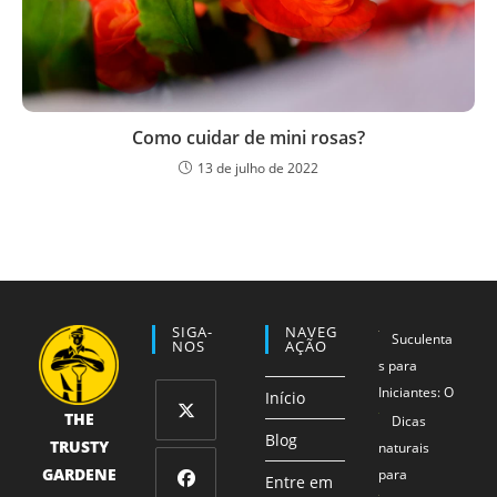
Como cuidar de mini rosas?
13 de julho de 2022
SIGA-
NAVEG
Suculenta
NOS
AÇÃO
s para
Iniciantes: O
Início
THE
Método 1-2-
Dicas
Blog
TRUSTY
3 que
naturais
Abre
Garante
GARDENE
para
em
Entre em