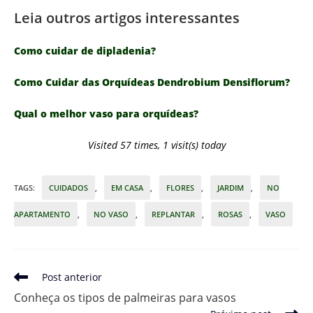
Leia outros artigos interessantes
Como cuidar de dipladenia?
Como Cuidar das Orquídeas Dendrobium Densiflorum?
Qual o melhor vaso para orquídeas?
Visited 57 times, 1 visit(s) today
TAGS
:
CUIDADOS
,
EM CASA
,
FLORES
,
JARDIM
,
NO
APARTAMENTO
,
NO VASO
,
REPLANTAR
,
ROSAS
,
VASO
Leia
Post anterior
mais
Conheça os tipos de palmeiras para vasos
artigos