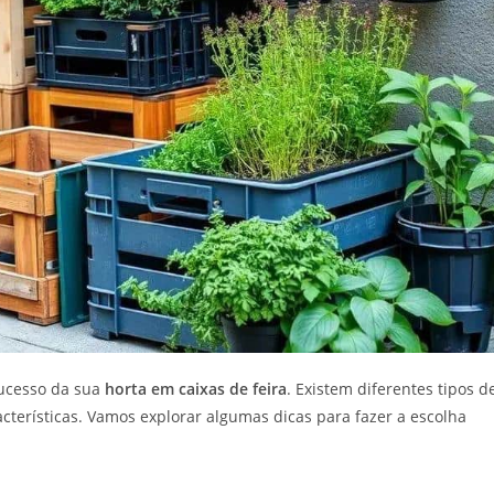
sucesso da sua
horta em caixas de feira
. Existem diferentes tipos d
cterísticas. Vamos explorar algumas dicas para fazer a escolha