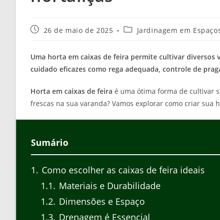
Post
Categoria
26 de maio de 2025
Jardinagem em Espaço
publicado:
do
post:
Uma horta em caixas de feira permite cultivar diversos 
cuidado eficazes como rega adequada, controle de pragas
Horta em caixas de feira
é uma ótima forma de cultivar s
frescas na sua varanda? Vamos explorar como criar sua ho
Sumário
1
Como escolher as caixas de feira ideais
1.1
Materiais e Durabilidade
1.2
Dimensões e Espaço
1.3
Drenagem é Essencial