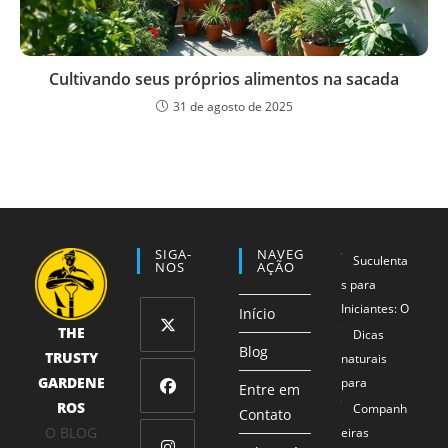
Cultivando seus próprios alimentos na sacada
31 de agosto de 2025
SIGA-
NAVEG
Suculenta
NOS
AÇÃO
s para
Iniciantes: O
Início
THE
Método 1-2-
Dicas
Blog
TRUSTY
3 que
naturais
Abre
Garante
GARDENE
para
em
Entre em
Sucesso
ROS
proteger
Companh
uma
Contato
Abre
Mesmo para
seus
O BLOG
eiras
nova