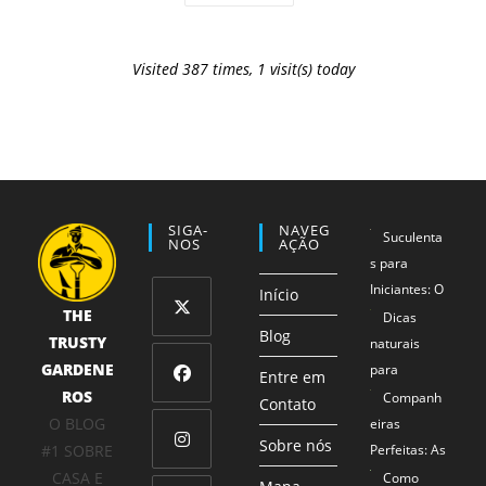
Visited 387 times, 1 visit(s) today
SIGA-
NAVEG
Suculenta
NOS
AÇÃO
s para
Iniciantes: O
Início
THE
Método 1-2-
Dicas
Blog
TRUSTY
3 que
naturais
Abre
Garante
GARDENE
para
em
Entre em
Sucesso
ROS
proteger
Companh
uma
Contato
Abre
Mesmo para
seus
O BLOG
eiras
nova
em
Sobre nós
Mãos Não
alimentos
#1 SOBRE
Perfeitas: As
aba
uma
Tão Verdes
Combinaçõe
CASA E
Como
Abre