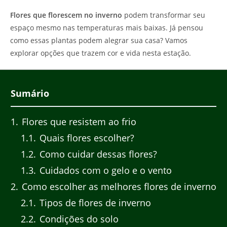
Flores que florescem no inverno
podem transformar seu
espaço mesmo nas temperaturas mais baixas. Já pensou
como essas plantas podem alegrar sua casa? Vamos
explorar opções que trazem cor e vida nesta estação.
Sumário
1
Flores que resistem ao frio
1.1
Quais flores escolher?
1.2
Como cuidar dessas flores?
1.3
Cuidados com o gelo e o vento
2
Como escolher as melhores flores de inverno
2.1
Tipos de flores de inverno
2.2
Condições do solo