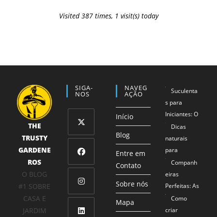
Visited 387 times, 1 visit(s) today
SIGA-
NAVEG
Suculenta
NOS
AÇÃO
s para
Iniciantes: O
Início
THE
Método 1-2-
Dicas
Blog
TRUSTY
3 que
naturais
Abre
Garante
GARDENE
para
em
Entre em
Sucesso
ROS
proteger
Companh
uma
Contato
Abre
Mesmo para
seus
O BLOG
eiras
nova
em
Sobre nós
Mãos Não
alimentos
#1 SOBRE
Perfeitas: As
aba
uma
Tão Verdes
Combinaçõe
CASA E
Como
Abre
Mapa
nova
s de Plantas
JARDIM
criar
em