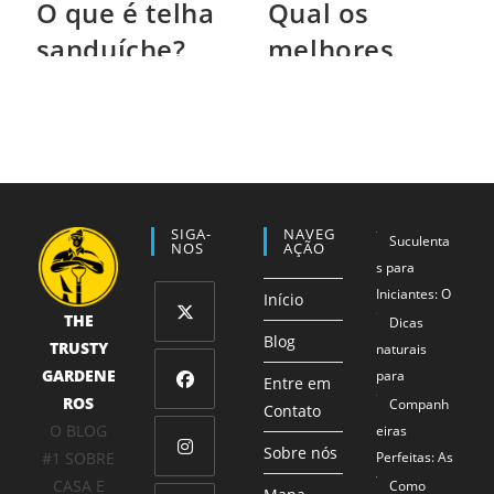
O que é telha
Qual os
sanduíche?
melhores
tipos de
tijolos para
construção?
SIGA-
NAVEG
Suculenta
NOS
AÇÃO
s para
Iniciantes: O
Início
THE
Método 1-2-
Dicas
Blog
TRUSTY
3 que
naturais
Abre
Garante
GARDENE
para
em
Entre em
Sucesso
ROS
proteger
Companh
uma
Contato
Abre
Mesmo para
seus
O BLOG
eiras
nova
em
Sobre nós
Mãos Não
alimentos
#1 SOBRE
Perfeitas: As
aba
uma
Tão Verdes
Combinaçõe
CASA E
Como
Abre