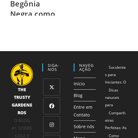
Begônia
Negra como
cuidar desta
flor tão
exótica?
SIGA-
NAVEG
Suculenta
NOS
AÇÃO
s para
Iniciantes: O
Início
THE
Método 1-2-
Dicas
Blog
TRUSTY
3 que
naturais
Abre
Garante
GARDENE
para
em
Entre em
Sucesso
ROS
proteger
Companh
uma
Contato
Abre
Mesmo para
seus
O BLOG
eiras
nova
em
Sobre nós
Mãos Não
alimentos
#1 SOBRE
Perfeitas: As
aba
uma
Tão Verdes
Combinaçõe
CASA E
Como
Abre