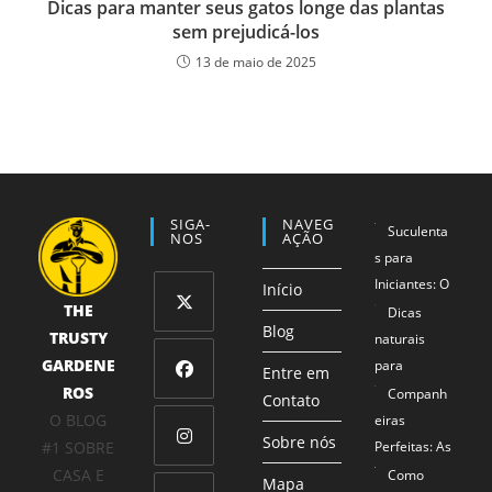
Dicas para manter seus gatos longe das plantas
sem prejudicá-los
13 de maio de 2025
SIGA-
NAVEG
Suculenta
NOS
AÇÃO
s para
Iniciantes: O
Início
THE
Método 1-2-
Dicas
Blog
TRUSTY
3 que
naturais
Abre
Garante
GARDENE
para
em
Entre em
Sucesso
ROS
proteger
Companh
uma
Contato
Abre
Mesmo para
seus
O BLOG
eiras
nova
em
Sobre nós
Mãos Não
alimentos
#1 SOBRE
Perfeitas: As
aba
uma
Tão Verdes
Combinaçõe
CASA E
Como
Abre
Mapa