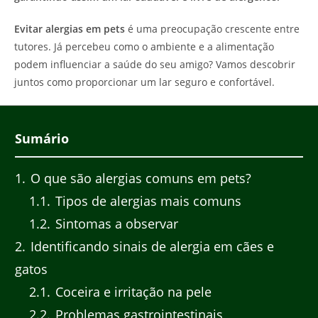
Evitar alergias em pets
é uma preocupação crescente entre
tutores. Já percebeu como o ambiente e a alimentação
podem influenciar a saúde do seu amigo? Vamos descobrir
juntos como proporcionar um lar seguro e confortável.
Sumário
1
O que são alergias comuns em pets?
1.1
Tipos de alergias mais comuns
1.2
Sintomas a observar
2
Identificando sinais de alergia em cães e
gatos
2.1
Coceira e irritação na pele
2.2
Problemas gastrointestinais