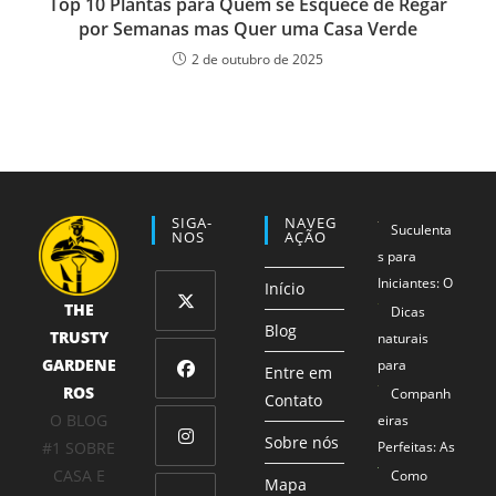
Top 10 Plantas para Quem se Esquece de Regar
por Semanas mas Quer uma Casa Verde
2 de outubro de 2025
SIGA-
NAVEG
Suculenta
NOS
AÇÃO
s para
Iniciantes: O
Início
THE
Método 1-2-
Dicas
Blog
TRUSTY
3 que
naturais
Abre
Garante
GARDENE
para
em
Entre em
Sucesso
ROS
proteger
Companh
uma
Contato
Abre
Mesmo para
seus
O BLOG
eiras
nova
em
Sobre nós
Mãos Não
alimentos
#1 SOBRE
Perfeitas: As
aba
uma
Tão Verdes
Combinaçõe
CASA E
Como
Abre
Mapa
nova