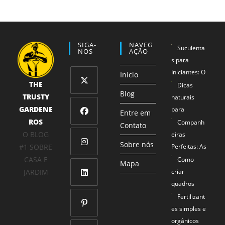
SIGA-
NAVEG
Suculenta
NOS
AÇÃO
s para
Iniciantes: O
Início
THE
Método 1-2-
Dicas
Blog
TRUSTY
3 que
naturais
Abre
Garante
GARDENE
para
em
Entre em
Sucesso
ROS
proteger
Companh
uma
Contato
Abre
Mesmo para
seus
O BLOG
eiras
nova
em
Sobre nós
Mãos Não
alimentos
#1 SOBRE
Perfeitas: As
aba
uma
Tão Verdes
Combinaçõe
CASA E
Como
Abre
Mapa
nova
s de Plantas
JARDIM
criar
em
aba
que se
quadros
uma
Abre
Ajudam
com plantas
Fertilizant
nova
em
Mutuamente
naturais
es simples e
aba
uma
a Prosperar
orgânicos
Abre