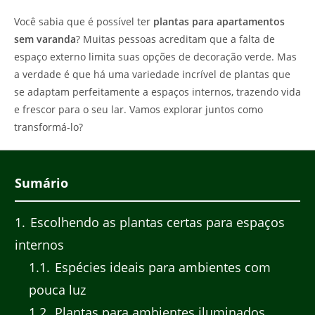
Você sabia que é possível ter
plantas para apartamentos
sem varanda
? Muitas pessoas acreditam que a falta de
espaço externo limita suas opções de decoração verde. Mas
a verdade é que há uma variedade incrível de plantas que
se adaptam perfeitamente a espaços internos, trazendo vida
e frescor para o seu lar. Vamos explorar juntos como
transformá-lo?
Sumário
1
Escolhendo as plantas certas para espaços
internos
1.1
Espécies ideais para ambientes com
pouca luz
1.2
Plantas para ambientes iluminados