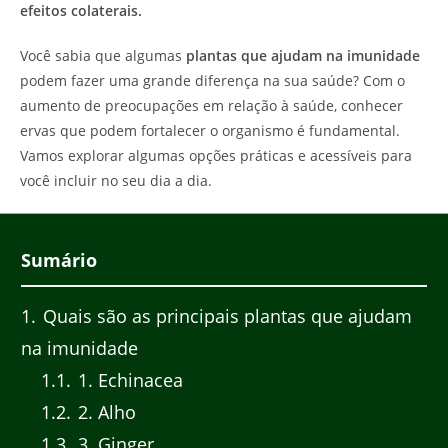
efeitos colaterais.
Você sabia que algumas
plantas que ajudam na imunidade
podem fazer uma grande diferença na sua saúde? Com o
aumento de preocupações em relação à saúde, conhecer
ervas que podem fortalecer o organismo é fundamental.
Vamos explorar algumas opções práticas e acessíveis para
você incluir no seu dia a dia.
Sumário
1
Quais são as principais plantas que ajudam
na imunidade
1.1
1. Echinacea
1.2
2. Alho
1.3
3. Ginger