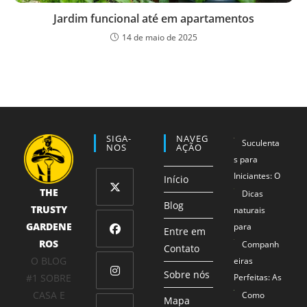
Jardim funcional até em apartamentos
14 de maio de 2025
SIGA-
NAVEG
Suculenta
NOS
AÇÃO
s para
Iniciantes: O
Início
THE
Método 1-2-
Dicas
Blog
TRUSTY
3 que
naturais
Abre
Garante
GARDENE
para
em
Entre em
Sucesso
ROS
proteger
Companh
uma
Contato
Abre
Mesmo para
seus
O BLOG
eiras
nova
em
Sobre nós
Mãos Não
alimentos
#1 SOBRE
Perfeitas: As
aba
uma
Tão Verdes
Combinaçõe
CASA E
Como
Abre
Mapa
nova