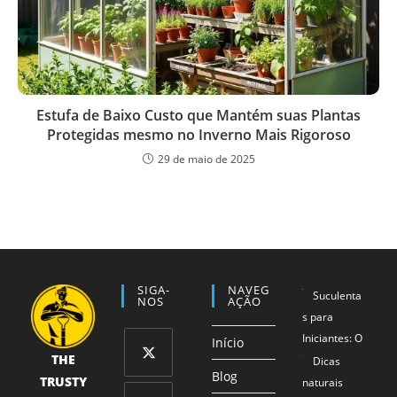
Estufa de Baixo Custo que Mantém suas Plantas
Protegidas mesmo no Inverno Mais Rigoroso
29 de maio de 2025
SIGA-
NAVEG
Suculenta
NOS
AÇÃO
s para
Iniciantes: O
Início
THE
Método 1-2-
Dicas
Blog
TRUSTY
3 que
naturais
Abre