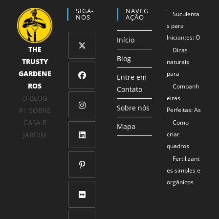
SIGA-
NAVEG
Suculenta
NOS
AÇÃO
s para
Iniciantes: O
Início
THE
Método 1-2-
Dicas
Blog
TRUSTY
3 que
naturais
Abre
Garante
GARDENE
para
em
Entre em
Sucesso
ROS
proteger
Companh
uma
Contato
Abre
Mesmo para
seus
O BLOG
eiras
nova
em
Sobre nós
Mãos Não
alimentos
#1 SOBRE
Perfeitas: As
aba
uma
Tão Verdes
Combinaçõe
CASA E
Como
Abre
Mapa
nova
s de Plantas
JARDIM
criar
em
aba
que se
quadros
uma
Abre
Ajudam
com plantas
Fertilizant
nova
em
Mutuamente
naturais
es simples e
aba
uma
a Prosperar
orgânicos
Abre
nova
para
em
aba
começar
uma
Abre
bem