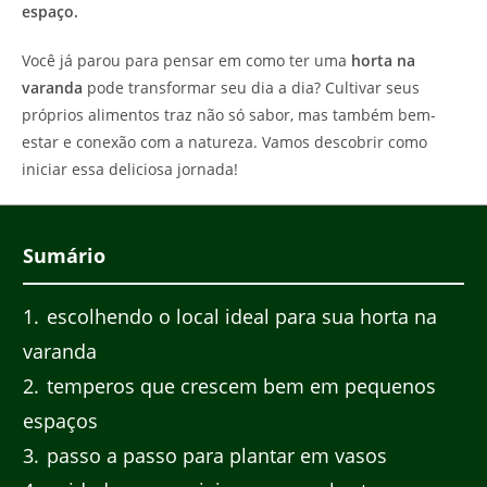
espaço.
Você já parou para pensar em como ter uma
horta na
varanda
pode transformar seu dia a dia? Cultivar seus
próprios alimentos traz não só sabor, mas também bem-
estar e conexão com a natureza. Vamos descobrir como
iniciar essa deliciosa jornada!
Sumário
1
escolhendo o local ideal para sua horta na
varanda
2
temperos que crescem bem em pequenos
espaços
3
passo a passo para plantar em vasos