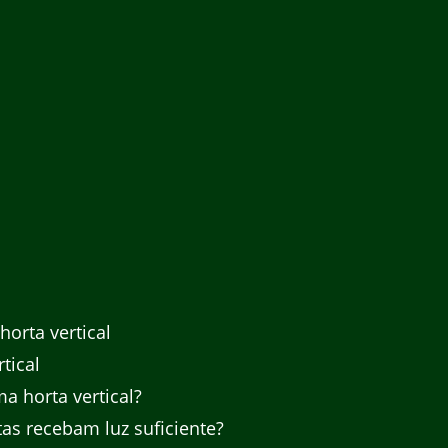
l
orta vertical
tical
a horta vertical?
s recebam luz suficiente?