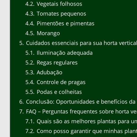
4.2
Vegetais folhosos
4.3
Tomates pequenos
4.4
Pimentões e pimentas
4.5
Morango
5
Cuidados essenciais para sua horta vertica
5.1
Iluminação adequada
5.2
Regas regulares
5.3
Adubação
5.4
Controle de pragas
5.5
Podas e colheitas
6
Conclusão: Oportunidades e benefícios da h
7
FAQ – Perguntas frequentes sobre horta ver
7.1
Quais são as melhores plantas para um
7.2
Como posso garantir que minhas planta