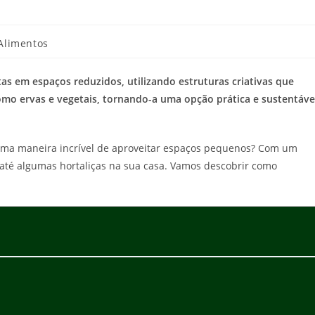
 Alimentos
tas em espaços reduzidos, utilizando estruturas criativas que
mo ervas e vegetais, tornando-a uma opção prática e sustentáve
ma maneira incrível de aproveitar espaços pequenos? Com um
e até algumas hortaliças na sua casa. Vamos descobrir como