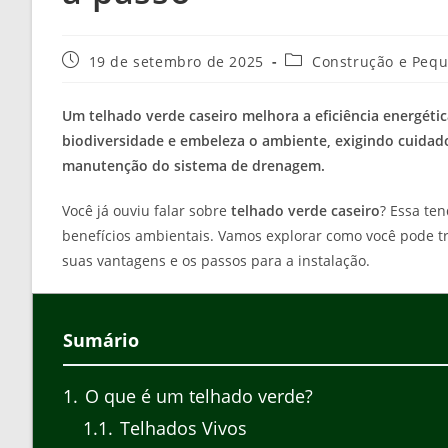
Post
Categoria
19 de setembro de 2025
Construção e Peq
publicado:
do
post:
Um telhado verde caseiro melhora a eficiência energétic
biodiversidade e embeleza o ambiente, exigindo cuidad
manutenção do sistema de drenagem.
Você já ouviu falar sobre
telhado verde caseiro
? Essa te
benefícios ambientais. Vamos explorar como você pode 
suas vantagens e os passos para a instalação.
Sumário
1
O que é um telhado verde?
1.1
Telhados Vivos