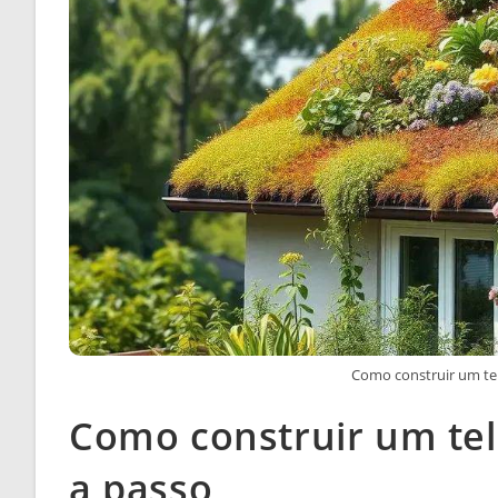
Como construir um te
Como construir um te
a passo