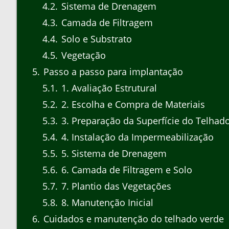
4.2
Sistema de Drenagem
4.3
Camada de Filtragem
4.4
Solo e Substrato
4.5
Vegetação
5
Passo a passo para implantação
5.1
1. Avaliação Estrutural
5.2
2. Escolha e Compra de Materiais
5.3
3. Preparação da Superfície do Telhad
5.4
4. Instalação da Impermeabilização
5.5
5. Sistema de Drenagem
5.6
6. Camada de Filtragem e Solo
5.7
7. Plantio das Vegetações
5.8
8. Manutenção Inicial
6
Cuidados e manutenção do telhado verde