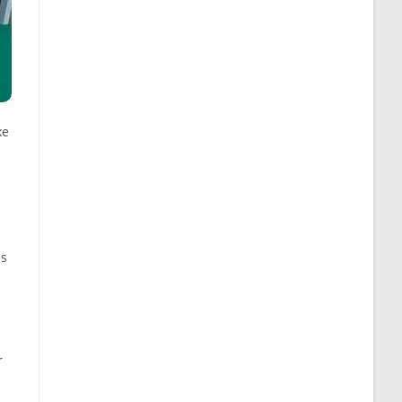
xe
as
r