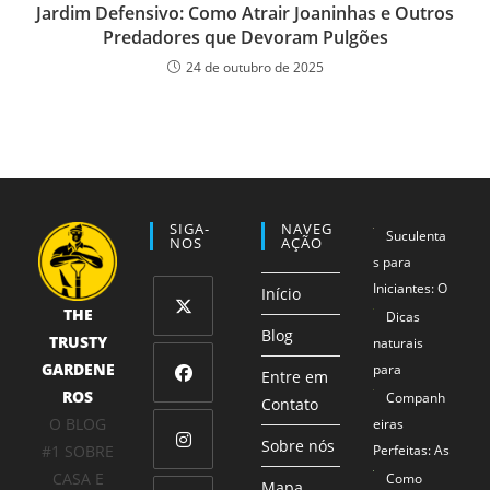
Jardim Defensivo: Como Atrair Joaninhas e Outros
Predadores que Devoram Pulgões
24 de outubro de 2025
SIGA-
NAVEG
Suculenta
NOS
AÇÃO
s para
Iniciantes: O
Início
THE
Método 1-2-
Dicas
Blog
TRUSTY
3 que
naturais
Abre
Garante
GARDENE
para
em
Entre em
Sucesso
ROS
proteger
Companh
uma
Contato
Abre
Mesmo para
seus
O BLOG
eiras
nova
em
Sobre nós
Mãos Não
alimentos
#1 SOBRE
Perfeitas: As
aba
uma
Tão Verdes
Combinaçõe
CASA E
Como
Abre
Mapa