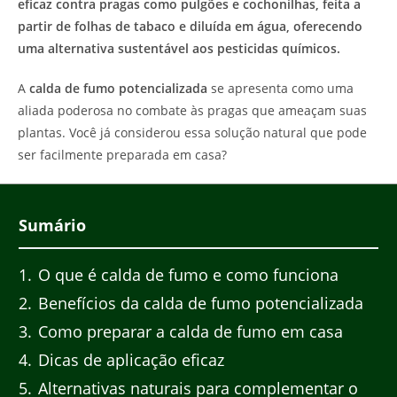
eficaz contra pragas como pulgões e cochonilhas, feita a
partir de folhas de tabaco e diluída em água, oferecendo
uma alternativa sustentável aos pesticidas químicos.
A
calda de fumo potencializada
se apresenta como uma
aliada poderosa no combate às pragas que ameaçam suas
plantas. Você já considerou essa solução natural que pode
ser facilmente preparada em casa?
Sumário
1
O que é calda de fumo e como funciona
2
Benefícios da calda de fumo potencializada
3
Como preparar a calda de fumo em casa
4
Dicas de aplicação eficaz
5
Alternativas naturais para complementar o