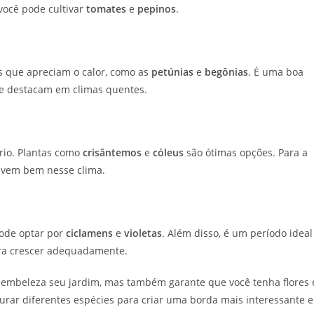
você pode cultivar
tomates
e
pepinos
.
s que apreciam o calor, como as
petúnias
e
begônias
. É uma boa
se destacam em climas quentes.
rio. Plantas como
crisântemos
e
cóleus
são ótimas opções. Para a
lvem bem nesse clima.
pode optar por
ciclamens
e
violetas
. Além disso, é um período ideal
ara crescer adequadamente.
 embeleza seu jardim, mas também garante que você tenha flores 
urar diferentes espécies para criar uma borda mais interessante e