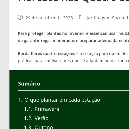
Post
Categoria
29 de outubro de 2025
Jardinagem Sazonal
publicado:
do
post:
Para proteger plantas no inverno, é essencial usar mulch
de garantir regas moderadas e preparar adequadamente
Borda flores quatro estações
é a solução para quem dese
práticas para cultivar flores que se adaptam bem a cada
Sumário
1
O que plantar em cada estação
1.1
Primavera
1.2
Verão
1.3
Outono