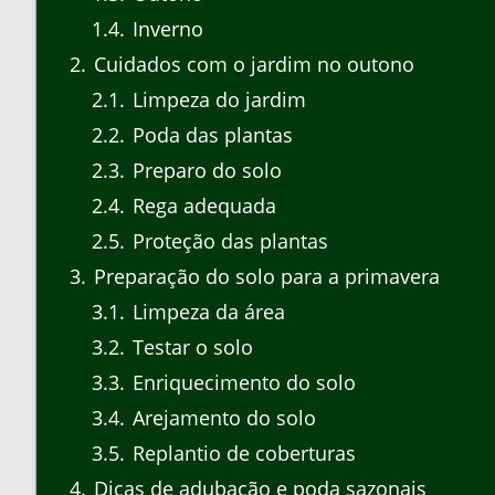
1.4
Inverno
2
Cuidados com o jardim no outono
2.1
Limpeza do jardim
2.2
Poda das plantas
2.3
Preparo do solo
2.4
Rega adequada
2.5
Proteção das plantas
3
Preparação do solo para a primavera
3.1
Limpeza da área
3.2
Testar o solo
3.3
Enriquecimento do solo
3.4
Arejamento do solo
3.5
Replantio de coberturas
4
Dicas de adubação e poda sazonais