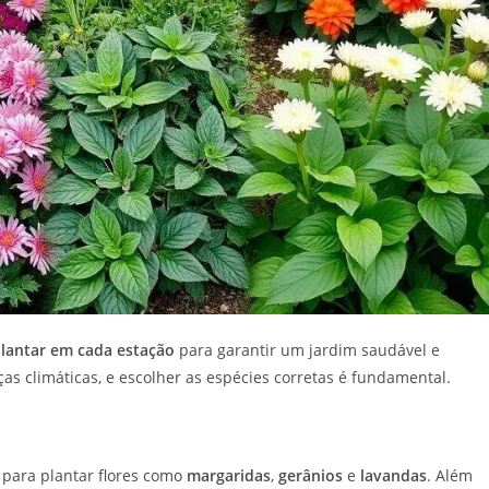
lantar em cada estação
para garantir um jardim saudável e
s climáticas, e escolher as espécies corretas é fundamental.
 para plantar flores como
margaridas
,
gerânios
e
lavandas
. Além