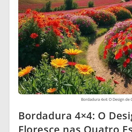
Bordadura 4x4: O Design de 
Bordadura 4×4: O Desi
Floresce nas Quatro E