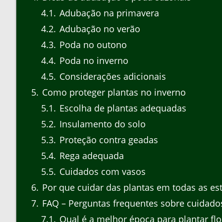
4.1
Adubação na primavera
4.2
Adubação no verão
4.3
Poda no outono
4.4
Poda no inverno
4.5
Considerações adicionais
5
Como proteger plantas no inverno
5.1
Escolha de plantas adequadas
5.2
Insulamento do solo
5.3
Proteção contra geadas
5.4
Rega adequada
5.5
Cuidados com vasos
6
Por que cuidar das plantas em todas as es
7
FAQ – Perguntas frequentes sobre cuidado
7.1
Qual é a melhor época para plantar fl