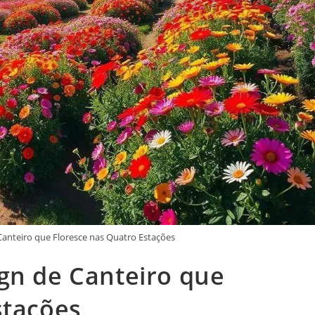
Canteiro que Floresce nas Quatro Estações
gn de Canteiro que
stações