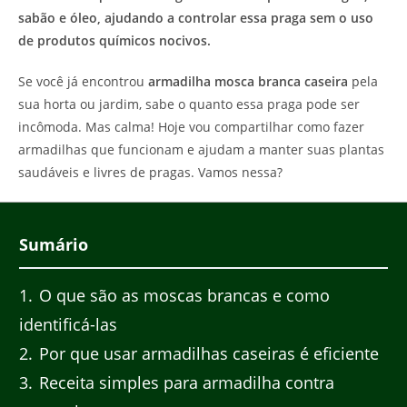
sabão e óleo, ajudando a controlar essa praga sem o uso
de produtos químicos nocivos.
Se você já encontrou
armadilha mosca branca caseira
pela
sua horta ou jardim, sabe o quanto essa praga pode ser
incômoda. Mas calma! Hoje vou compartilhar como fazer
armadilhas que funcionam e ajudam a manter suas plantas
saudáveis e livres de pragas. Vamos nessa?
Sumário
1
O que são as moscas brancas e como
identificá-las
2
Por que usar armadilhas caseiras é eficiente
3
Receita simples para armadilha contra