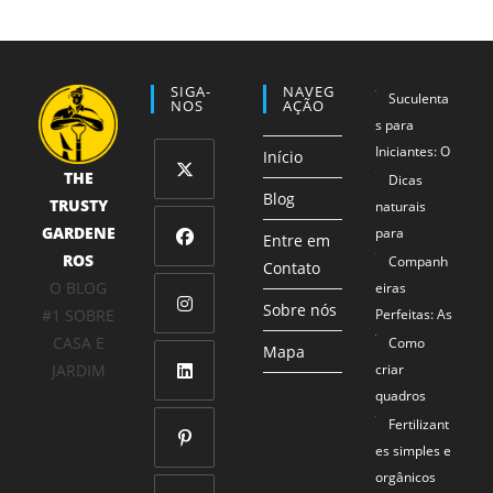
SIGA-
NAVEG
Suculenta
NOS
AÇÃO
s para
Iniciantes: O
Início
THE
Método 1-2-
Dicas
Blog
TRUSTY
3 que
naturais
Abre
Garante
GARDENE
para
em
Entre em
Sucesso
ROS
proteger
Companh
uma
Contato
Abre
Mesmo para
seus
O BLOG
eiras
nova
em
Sobre nós
Mãos Não
alimentos
#1 SOBRE
Perfeitas: As
aba
uma
Tão Verdes
Combinaçõe
CASA E
Como
Abre
Mapa
nova
s de Plantas
JARDIM
criar
em
aba
que se
quadros
uma
Abre
Ajudam
com plantas
Fertilizant
nova
em
Mutuamente
naturais
es simples e
aba
uma
a Prosperar
orgânicos
Abre