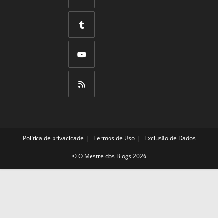
aba
começar
uma
Abre
bem
nova
em
aba
uma
Abre
nova
em
aba
uma
Abre
nova
em
aba
uma
Abre
nova
em
aba
uma
Política de privacidade
Termos de Uso
Exclusão de Dados
nova
aba
©
O Mestre dos Blogs
2026