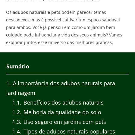
Os
adubos naturais e pets
podem parecer temas
desconexos, mas é possível cultivar um espaço saudável
para ambos. Você já pensou em como um jardim bem
cuidado pode influenciar a vida dos seus animais? Vamos
explorar juntos esse universo das melhores práticas.
Sumário
1
A importância dos adubos naturais para
jardinagem
1.1
Benefícios dos adubos naturais
1.2
Melhoria da qualidade do solo
1.3
Uso seguro em jardins com pets
1.4
Tipos de adubos naturais populares