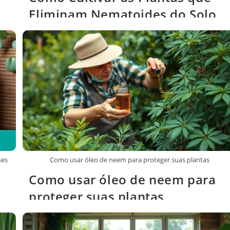
Eliminam Nematoides do Solo
em Apenas um Ciclo
ses
Como usar óleo de neem para proteger suas plantas
Como usar óleo de neem para
proteger suas plantas